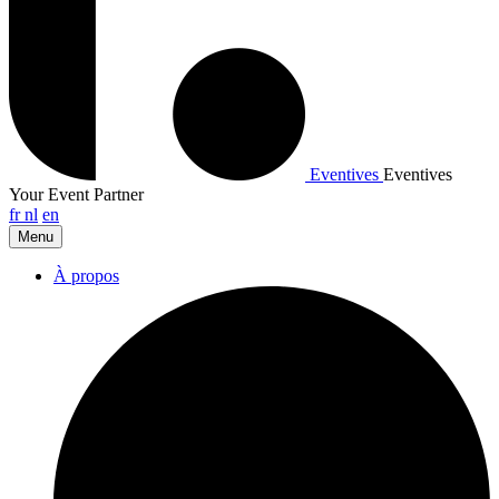
Eventives
Eventives
Your Event Partner
fr
nl
en
Menu
À propos