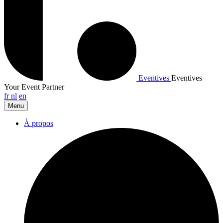
Eventives
Eventives
Your Event Partner
fr
nl
en
Menu
À propos