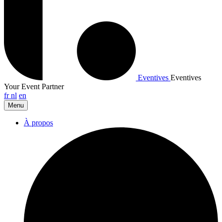
Eventives
Eventives
Your Event Partner
fr
nl
en
Menu
À propos