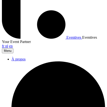
Eventives
Eventives
Your Event Partner
fr
nl
en
Menu
À propos