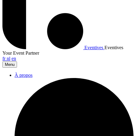
Eventives
Eventives
Your Event Partner
fr
nl
en
Menu
À propos