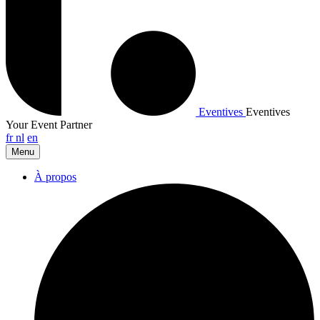
Eventives
Eventives
Your Event Partner
fr
nl
en
Menu
À propos