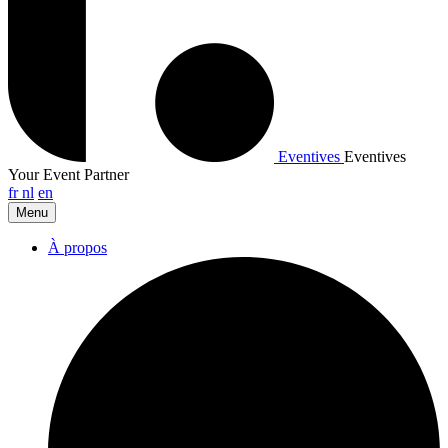
Eventives
Eventives
Your Event Partner
fr
nl
en
Menu
À propos